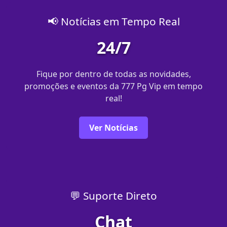
📢 Notícias em Tempo Real
24/7
Fique por dentro de todas as novidades,
promoções e eventos da 777 Pg Vip em tempo
real!
Ver Notícias
💬 Suporte Direto
Chat