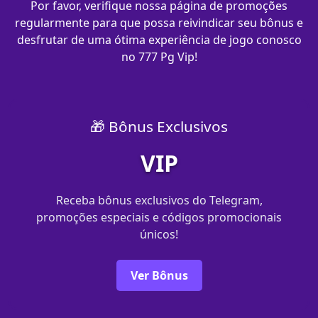
Por favor, verifique nossa página de promoções
regularmente para que possa reivindicar seu bônus e
desfrutar de uma ótima experiência de jogo conosco
no 777 Pg Vip!
🎁 Bônus Exclusivos
VIP
Receba bônus exclusivos do Telegram,
promoções especiais e códigos promocionais
únicos!
Ver Bônus