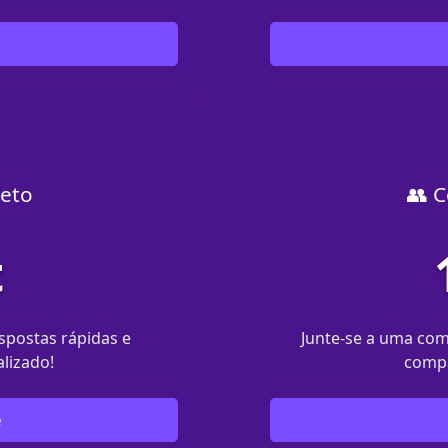
reto
👥 
t
espostas rápidas e
Junte-se a uma com
lizado!
compa
e