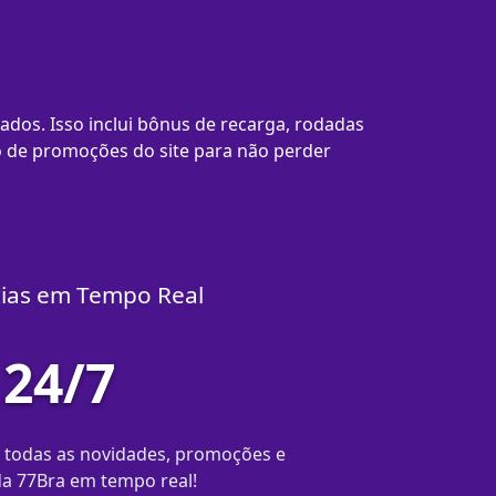
dos. Isso inclui bônus de recarga, rodadas
ão de promoções do site para não perder
cias em Tempo Real
24/7
e todas as novidades, promoções e
da 77Bra em tempo real!