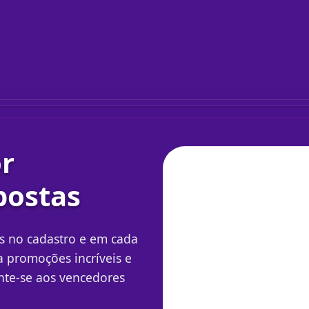
or
postas
s no cadastro e em cada
a promoções incríveis e
unte-se aos vencedores