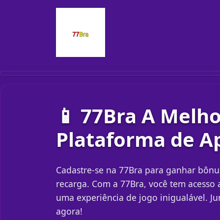
📱 77Bra A Melh
Plataforma de A
Cadastre-se na 77Bra para ganhar bônu
recarga. Com a 77Bra, você tem acesso 
uma experiência de jogo inigualável. J
agora!