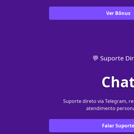
Ver Bônus
💬 Suporte Di
Cha
Suporte direto via Telegram, r
atendimento persona
Falar Suport