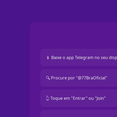
📱 Baixe o app Telegram no seu disp
🔍 Procure por "@77BraOficial"
👆 Toque em "Entrar" ou "Join"