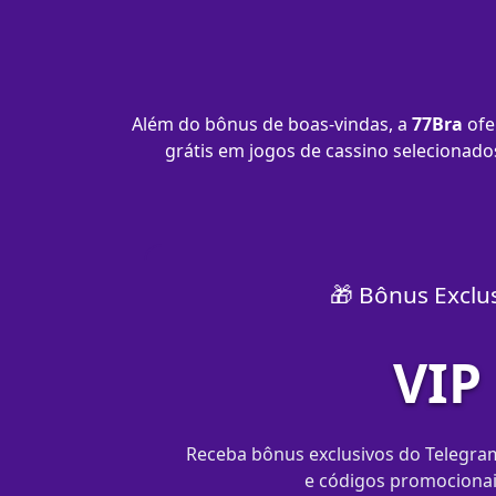
Além do bônus de boas-vindas, a
77Bra
ofe
grátis em jogos de cassino selecionado
🎁 Bônus Exclu
VIP
Receba bônus exclusivos do Telegra
e códigos promocionai