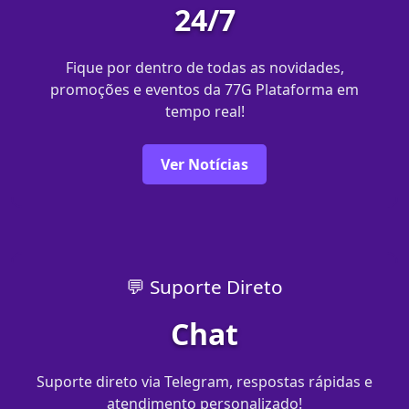
24/7
Fique por dentro de todas as novidades,
promoções e eventos da 77G Plataforma em
tempo real!
Ver Notícias
💬 Suporte Direto
Chat
Suporte direto via Telegram, respostas rápidas e
atendimento personalizado!