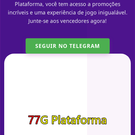
Plataforma, você tem acesso a promoções
incríveis e uma experiência de jogo inigualável.
Junte-se aos vencedores agora!
SEGUIR NO TELEGRAM