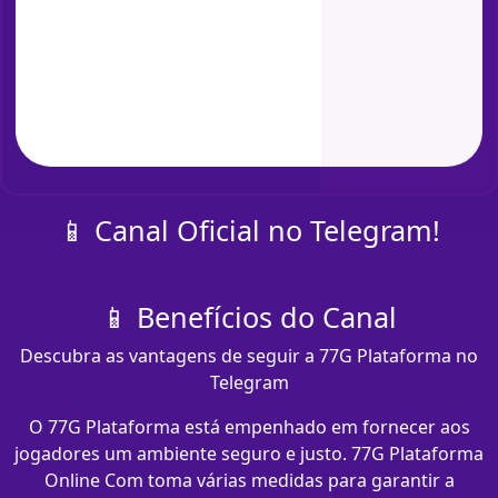
📱 Canal Oficial no Telegram!
📱 Benefícios do Canal
Descubra as vantagens de seguir a 77G Plataforma no
Telegram
O 77G Plataforma está empenhado em fornecer aos
jogadores um ambiente seguro e justo. 77G Plataforma
Online Com toma várias medidas para garantir a