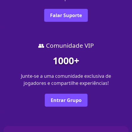
Falar Suporte
👥 Comunidade VIP
1000+
Junte-se a uma comunidade exclusiva de
jogadores e compartilhe experiências!
Entrar Grupo