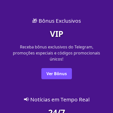
🎁 Bônus Exclusivos
VIP
Receba bônus exclusivos do Telegram,
promoções especiais e códigos promocionais
únicos!
Ver Bônus
📢 Notícias em Tempo Real
24/7