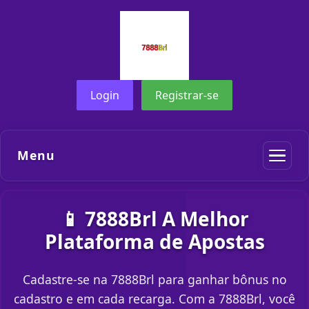
Login
Registrar-se
Menu
📱 7888Brl A Melhor
Plataforma de Apostas
Cadastre-se na 7888Brl para ganhar bônus no
cadastro e em cada recarga. Com a 7888Brl, você