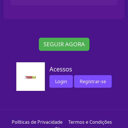
SEGUIR AGORA
Acessos
Login
Registrar-se
Políticas de Privacidade
Termos e Condições