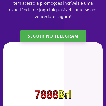
tem acesso a promoções incríveis e uma
experiência de jogo inigualável. Junte-se aos
vencedores agora!
SEGUIR NO TELEGRAM