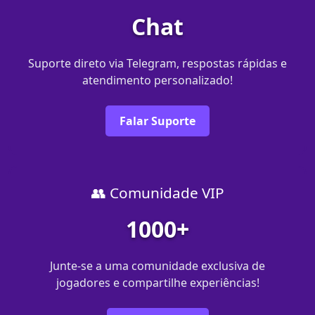
Chat
Suporte direto via Telegram, respostas rápidas e
atendimento personalizado!
Falar Suporte
👥 Comunidade VIP
1000+
Junte-se a uma comunidade exclusiva de
jogadores e compartilhe experiências!