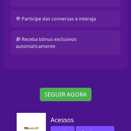
💬 Participe das conversas e interaja
🎁 Receba bônus exclusivos
automaticamente
SEGUIR AGORA
Acessos