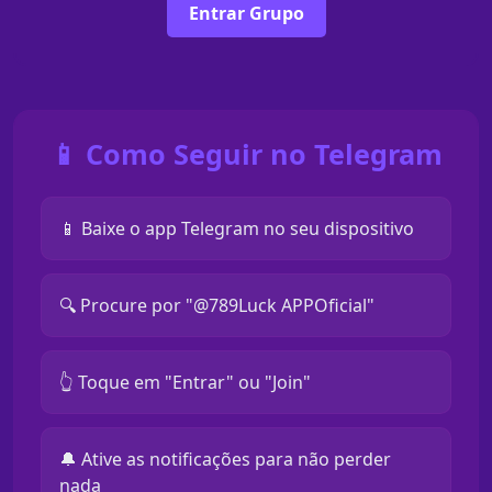
Entrar Grupo
📱 Como Seguir no Telegram
📱 Baixe o app Telegram no seu dispositivo
🔍 Procure por "@789Luck APPOficial"
👆 Toque em "Entrar" ou "Join"
🔔 Ative as notificações para não perder
nada