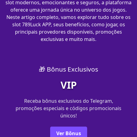
slot modernos, emocionantes e seguros, a plataforma
oferece uma jornada única no universo dos jogos.
Neste artigo completo, vamos explorar tudo sobre os
slot 789Luck APP, seus benefícios, como jogar, os
principais provedores disponíveis, promoções
exclusivas e muito mais.
🎁 Bônus Exclusivos
VIP
Receba bônus exclusivos do Telegram,
promoções especiais e códigos promocionais
únicos!
Ver Bônus