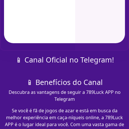
📱 Canal Oficial no Telegram!
📱 Benefícios do Canal
Descubra as vantagens de seguir a 789Luck APP no
Telegram
Se você é fã de jogos de azar e está em busca da
melhor experiência em caça-níqueis online, a 789Luck
APP é o lugar ideal para você. Com uma vasta gama de