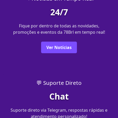
24/7
Fique por dentro de todas as novidades,
promoções e eventos da 78Brl em tempo real!
Ver Notícias
💬 Suporte Direto
Chat
Suporte direto via Telegram, respostas rápidas e
atendimento personalizado!