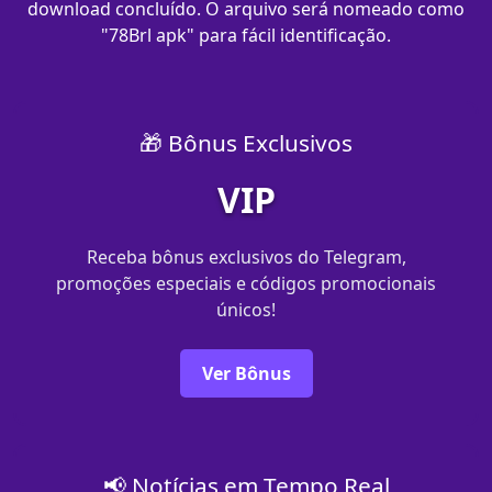
download concluído. O arquivo será nomeado como
"78Brl apk" para fácil identificação.
🎁 Bônus Exclusivos
VIP
Receba bônus exclusivos do Telegram,
promoções especiais e códigos promocionais
únicos!
Ver Bônus
📢 Notícias em Tempo Real