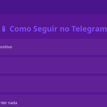
📱 Como Seguir no Telegram
ositivo
erder nada