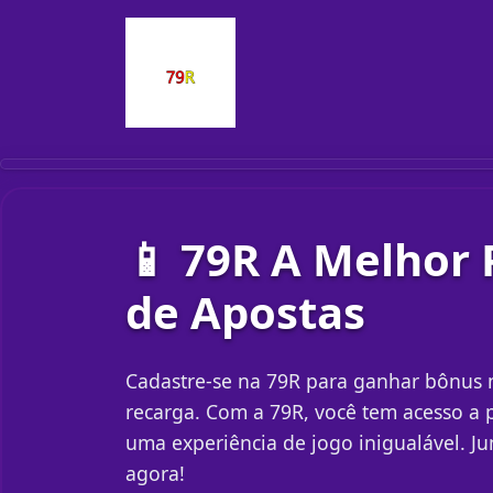
📱 79R A Melhor
de Apostas
Cadastre-se na 79R para ganhar bônus 
recarga. Com a 79R, você tem acesso a 
uma experiência de jogo inigualável. J
agora!