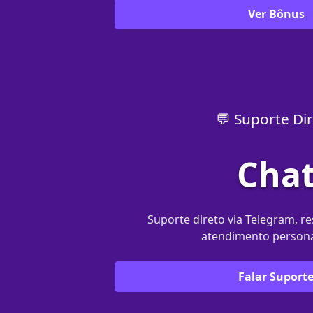
Ver Bônus
💬 Suporte Di
Cha
Suporte direto via Telegram, r
atendimento persona
Falar Suport