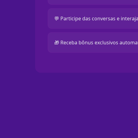
💬 Participe das conversas e interaj
🎁 Receba bônus exclusivos autom