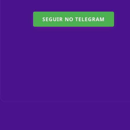
SEGUIR NO TELEGRAM