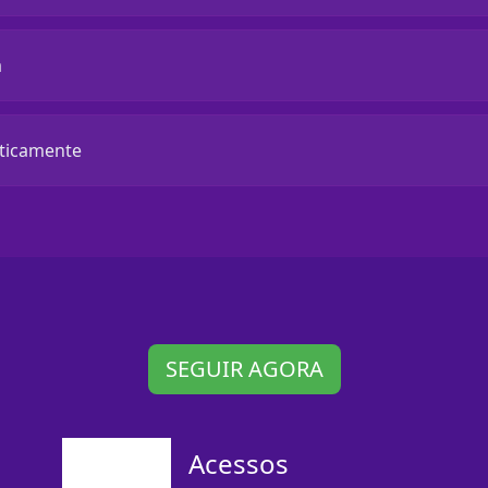
a
aticamente
SEGUIR AGORA
Acessos