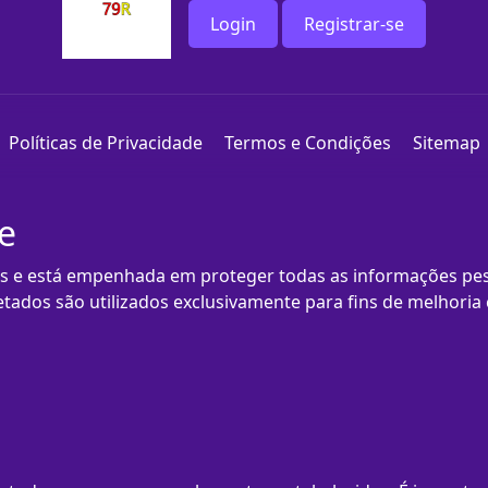
Login
Registrar-se
Políticas de Privacidade
Termos e Condições
Sitemap
de
ios e está empenhada em proteger todas as informações pe
tados são utilizados exclusivamente para fins de melhoria