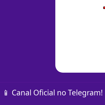
📱 Canal Oficial no Telegram!