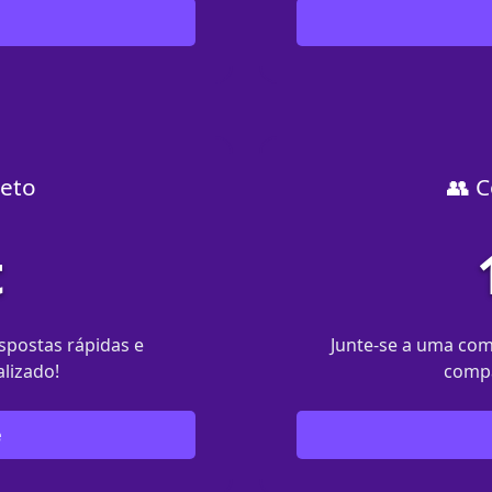
reto
👥 
t
espostas rápidas e
Junte-se a uma com
lizado!
compa
e