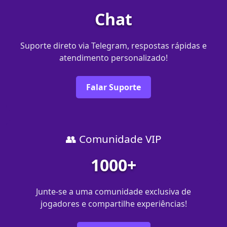
Chat
Suporte direto via Telegram, respostas rápidas e
atendimento personalizado!
Falar Suporte
👥 Comunidade VIP
1000+
Junte-se a uma comunidade exclusiva de
jogadores e compartilhe experiências!