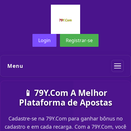
Login
Registrar-se
Menu
📱 79Y.Com A Melhor
Plataforma de Apostas
Cadastre-se na 79Y.Com para ganhar bônus no
cadastro e em cada recarga. Com a 79Y.Com, você