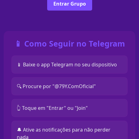
Entrar Grupo
📱 Como Seguir no Telegram
📱 Baixe o app Telegram no seu dispositivo
🔍 Procure por "@79Y.ComOficial"
👆 Toque em "Entrar" ou "Join"
🔔 Ative as notificações para não perder
nada