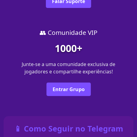
Falar Suporte
👥 Comunidade VIP
1000+
Junte-se a uma comunidade exclusiva de
jogadores e compartilhe experiências!
Entrar Grupo
📱 Como Seguir no Telegram