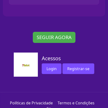
SEGUIR AGORA
Acessos
Login
Registrar-se
Políticas de Privacidade
Termos e Condições