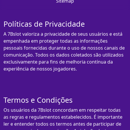
Sitemap
Políticas de Privacidade
A 7Bslot valoriza a privacidade de seus usuários e está
empenhada em proteger todas as informações
pessoais fornecidas durante o uso de nossos canais de
comunicação. Todos os dados coletados são utilizados
exclusivamente para fins de melhoria contínua da
experiência de nossos jogadores.
Termos e Condições
Os usuários da 7Bslot concordam em respeitar todas
as regras e regulamentos estabelecidos. É importante
ler e entender todos os termos antes de participar de