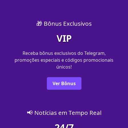
🎁 Bônus Exclusivos
VIP
Receba bônus exclusivos do Telegram,
promoções especiais e códigos promocionais
únicos!
Ver Bônus
📢 Notícias em Tempo Real
24/7