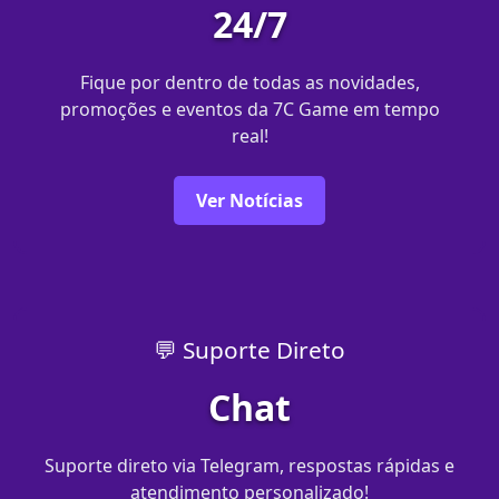
24/7
Fique por dentro de todas as novidades,
promoções e eventos da 7C Game em tempo
real!
Ver Notícias
💬 Suporte Direto
Chat
Suporte direto via Telegram, respostas rápidas e
atendimento personalizado!