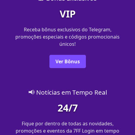
VIP
Receba bônus exclusivos do Telegram,
promoções especiais e códigos promocionais
únicos!
Ver Bônus
📢 Notícias em Tempo Real
24/7
Fique por dentro de todas as novidades,
promoções e eventos da 7FF Login em tempo