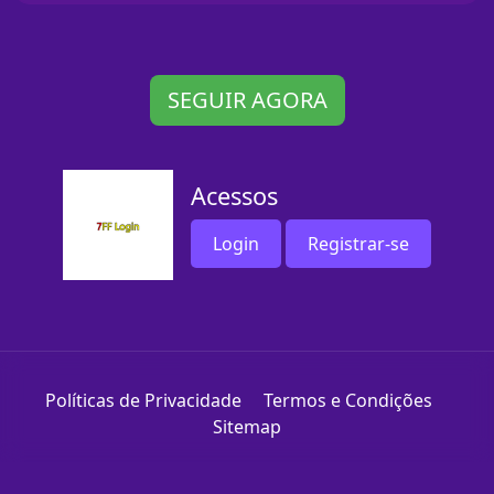
SEGUIR AGORA
Acessos
Login
Registrar-se
Políticas de Privacidade
Termos e Condições
Sitemap