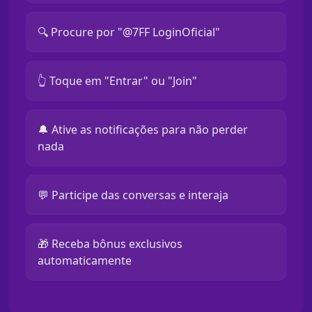
🔍 Procure por "@7FF LoginOficial"
👆 Toque em "Entrar" ou "Join"
🔔 Ative as notificações para não perder
nada
💬 Participe das conversas e interaja
🎁 Receba bônus exclusivos
automaticamente