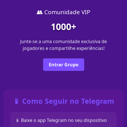
👥 Comunidade VIP
1000+
Junte-se a uma comunidade exclusiva de
jogadores e compartilhe experiências!
Entrar Grupo
📱 Como Seguir no Telegram
📱 Baixe o app Telegram no seu dispositivo