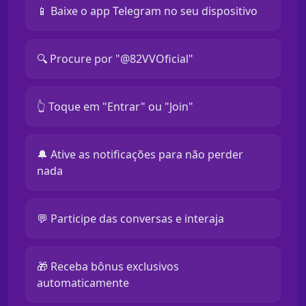
📱 Baixe o app Telegram no seu dispositivo
🔍 Procure por "@82VVOficial"
👆 Toque em "Entrar" ou "Join"
🔔 Ative as notificações para não perder
nada
💬 Participe das conversas e interaja
🎁 Receba bônus exclusivos
automaticamente