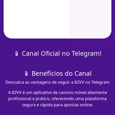
📱 Canal Oficial no Telegram!
📱 Benefícios do Canal
Descubra as vantagens de seguir a 82VV no Telegram
A 82VV é um aplicativo de cassino móvel altamente
profissional e prático, oferecendo uma plataforma
segura e rápida para apostas online.