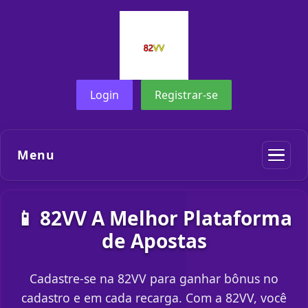
Login
Registrar-se
Menu
📱 82VV A Melhor Plataforma
de Apostas
Cadastre-se na 82VV para ganhar bônus no
cadastro e em cada recarga. Com a 82VV, você