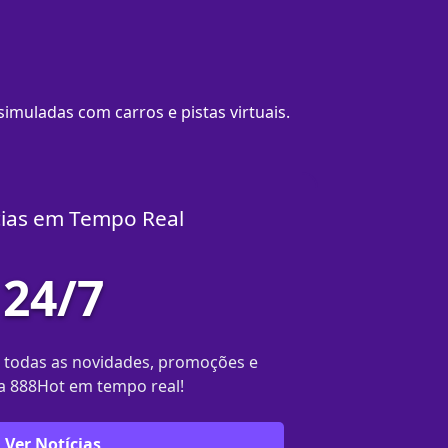
imuladas com carros e pistas virtuais.
cias em Tempo Real
24/7
e todas as novidades, promoções e
a 888Hot em tempo real!
Ver Notícias