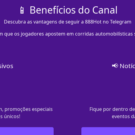
📱 Benefícios do Canal
Descubra as vantagens de seguir a 888Hot no Telegram
em que os jogadores apostem em corridas automobilísticas s
sivos
📢 Notí
m, promoções especiais
Fique por dentro d
s únicos!
eventos d