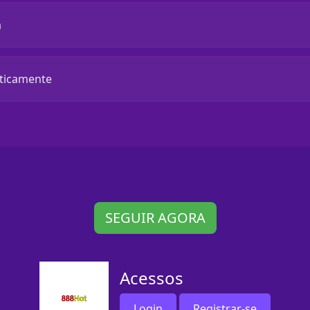
a
aticamente
SEGUIR AGORA
Acessos
Login
Registrar-se