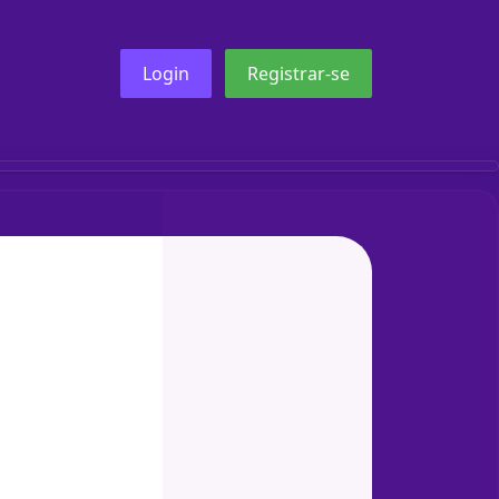
Login
Registrar-se