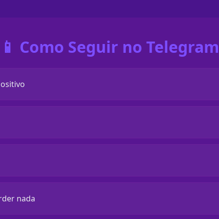
📱 Como Seguir no Telegram
ositivo
erder nada