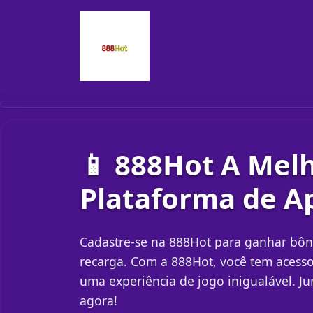
📱 888Hot A Mel
Plataforma de A
Cadastre-se na 888Hot para ganhar bôn
recarga. Com a 888Hot, você tem acesso
uma experiência de jogo inigualável. J
agora!