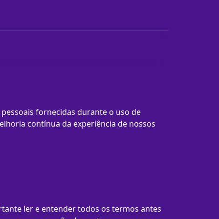
 pessoais fornecidas durante o uso de
elhoria contínua da experiência de nossos
tante ler e entender todos os termos antes