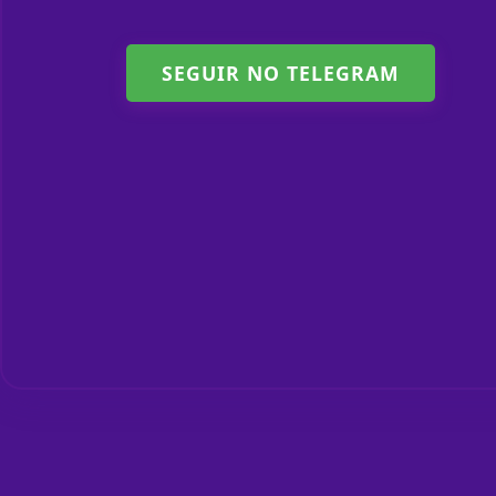
SEGUIR NO TELEGRAM