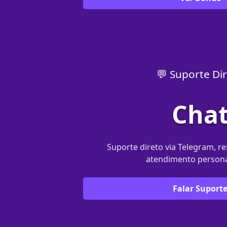
💬 Suporte Di
Cha
Suporte direto via Telegram, r
atendimento persona
Falar Suport