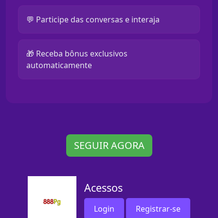
💬 Participe das conversas e interaja
🎁 Receba bônus exclusivos
automaticamente
SEGUIR AGORA
Acessos
Login
Registrar-se