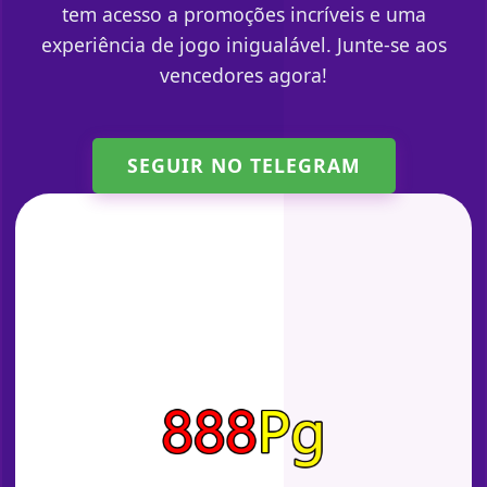
tem acesso a promoções incríveis e uma
experiência de jogo inigualável. Junte-se aos
vencedores agora!
SEGUIR NO TELEGRAM