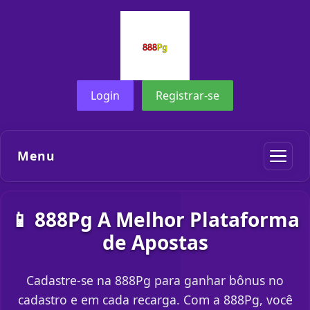
Login
Registrar-se
Menu
📱 888Pg A Melhor Plataforma
de Apostas
Cadastre-se na 888Pg para ganhar bônus no
cadastro e em cada recarga. Com a 888Pg, você