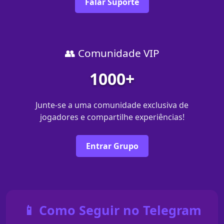
Falar Suporte
👥 Comunidade VIP
1000+
Junte-se a uma comunidade exclusiva de
jogadores e compartilhe experiências!
Entrar Grupo
📱 Como Seguir no Telegram