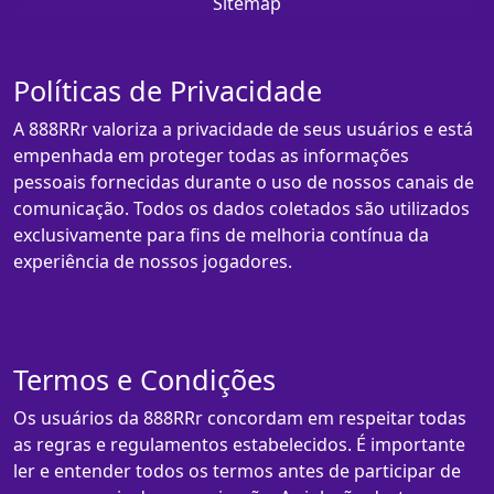
Sitemap
Políticas de Privacidade
A 888RRr valoriza a privacidade de seus usuários e está
empenhada em proteger todas as informações
pessoais fornecidas durante o uso de nossos canais de
comunicação. Todos os dados coletados são utilizados
exclusivamente para fins de melhoria contínua da
experiência de nossos jogadores.
Termos e Condições
Os usuários da 888RRr concordam em respeitar todas
as regras e regulamentos estabelecidos. É importante
ler e entender todos os termos antes de participar de