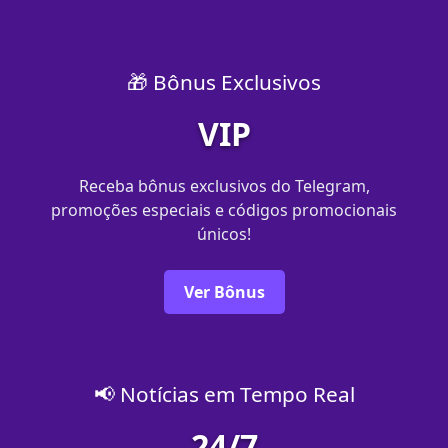
🎁 Bônus Exclusivos
VIP
Receba bônus exclusivos do Telegram,
promoções especiais e códigos promocionais
únicos!
Ver Bônus
📢 Notícias em Tempo Real
24/7