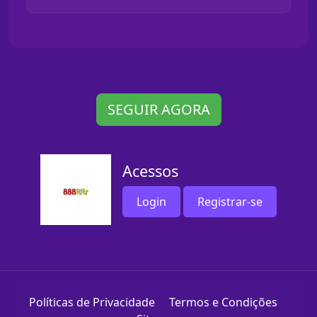
SEGUIR AGORA
Acessos
Login
Registrar-se
Políticas de Privacidade
Termos e Condições