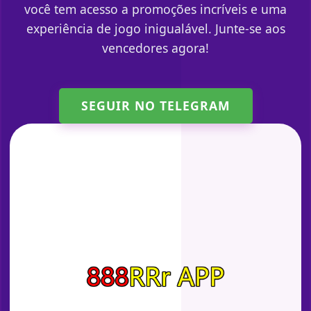
você tem acesso a promoções incríveis e uma
experiência de jogo inigualável. Junte-se aos
vencedores agora!
SEGUIR NO TELEGRAM