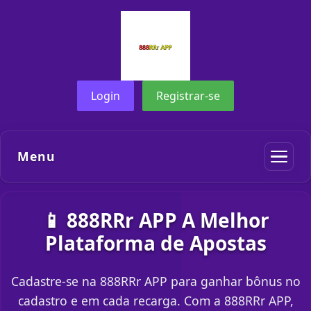
Login
Registrar-se
Menu
📱 888RRr APP A Melhor
Plataforma de Apostas
Cadastre-se na 888RRr APP para ganhar bônus no
cadastro e em cada recarga. Com a 888RRr APP,