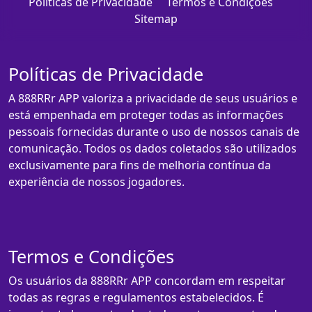
Políticas de Privacidade
Termos e Condições
Sitemap
Políticas de Privacidade
A 888RRr APP valoriza a privacidade de seus usuários e
está empenhada em proteger todas as informações
pessoais fornecidas durante o uso de nossos canais de
comunicação. Todos os dados coletados são utilizados
exclusivamente para fins de melhoria contínua da
experiência de nossos jogadores.
Termos e Condições
Os usuários da 888RRr APP concordam em respeitar
todas as regras e regulamentos estabelecidos. É