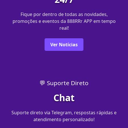
Fique por dentro de todas as novidades,
promoções e eventos da 888RRr APP em tempo
real!
Ver Notícias
💬 Suporte Direto
Chat
Suporte direto via Telegram, respostas rápidas e
atendimento personalizado!