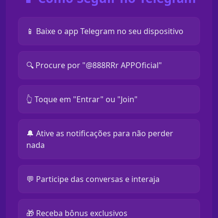
📱 Baixe o app Telegram no seu dispositivo
🔍 Procure por "@888RRr APPOficial"
👆 Toque em "Entrar" ou "Join"
🔔 Ative as notificações para não perder
nada
💬 Participe das conversas e interaja
🎁 Receba bônus exclusivos