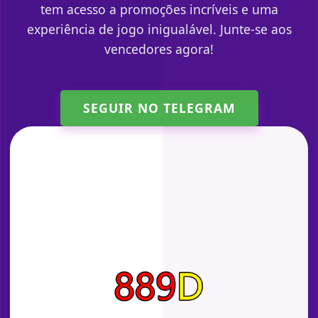
tem acesso a promoções incríveis e uma
experiência de jogo inigualável. Junte-se aos
vencedores agora!
SEGUIR NO TELEGRAM