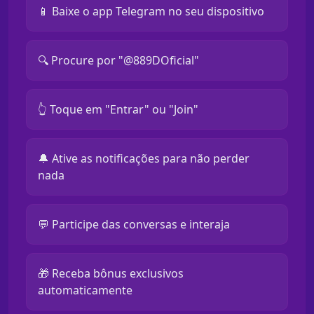
📱 Baixe o app Telegram no seu dispositivo
🔍 Procure por "@889DOficial"
👆 Toque em "Entrar" ou "Join"
🔔 Ative as notificações para não perder
nada
💬 Participe das conversas e interaja
🎁 Receba bônus exclusivos
automaticamente