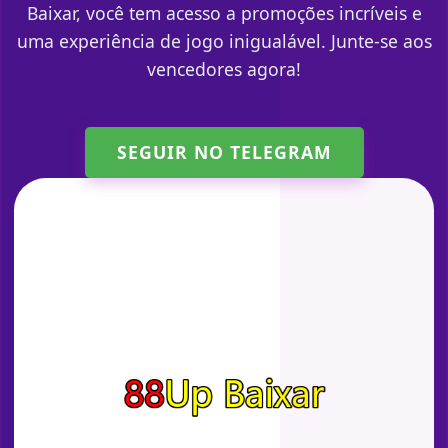
Baixar, você tem acesso a promoções incríveis e
uma experiência de jogo inigualável. Junte-se aos
vencedores agora!
SEGUIR NO TELEGRAM