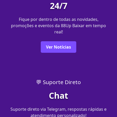
24/7
Fique por dentro de todas as novidades,
promoções e eventos da 88Up Baixar em tempo
real!
Ver Notícias
💬 Suporte Direto
Chat
Suporte direto via Telegram, respostas rápidas e
atendimento personalizado!