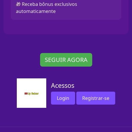
🎁 Receba bônus exclusivos
automaticamente
SEGUIR AGORA
Acessos
Login
Registrar-se