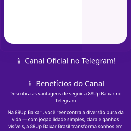
📱 Canal Oficial no Telegram!
📱 Benefícios do Canal
Descubra as vantagens de seguir a 88Up Baixar no
Telegram
Na 88Up Baixar , você reencontra a diversão pura da
vida — com jogabilidade simples, clara e ganhos
visíveis, a 88Up Baixar Brasil transforma sonhos em