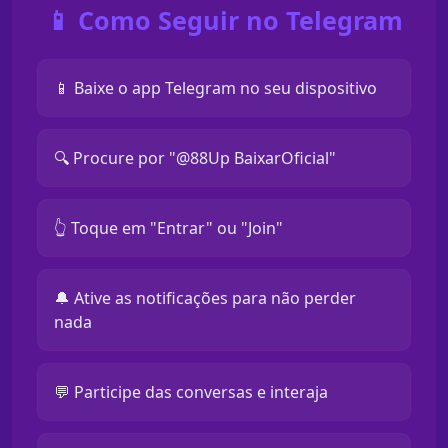
📱 Como Seguir no Telegram
📱 Baixe o app Telegram no seu dispositivo
🔍 Procure por "@88Up BaixarOficial"
👆 Toque em "Entrar" ou "Join"
🔔 Ative as notificações para não perder
nada
💬 Participe das conversas e interaja