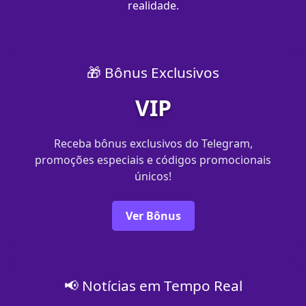
realidade.
🎁 Bônus Exclusivos
VIP
Receba bônus exclusivos do Telegram,
promoções especiais e códigos promocionais
únicos!
Ver Bônus
📢 Notícias em Tempo Real