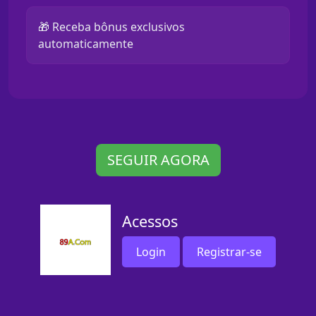
🎁 Receba bônus exclusivos
automaticamente
SEGUIR AGORA
Acessos
Login
Registrar-se