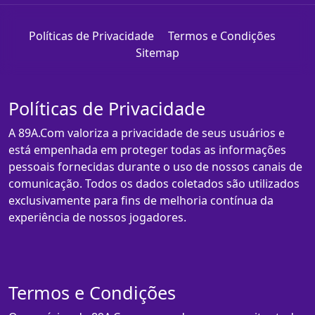
Políticas de Privacidade
Termos e Condições
Sitemap
Políticas de Privacidade
A 89A.Com valoriza a privacidade de seus usuários e
está empenhada em proteger todas as informações
pessoais fornecidas durante o uso de nossos canais de
comunicação. Todos os dados coletados são utilizados
exclusivamente para fins de melhoria contínua da
experiência de nossos jogadores.
Termos e Condições