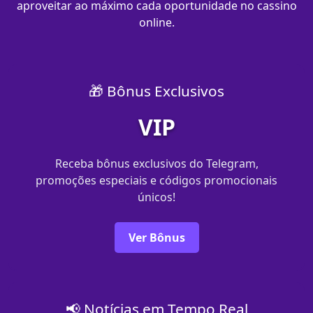
aproveitar ao máximo cada oportunidade no cassino
online.
🎁 Bônus Exclusivos
VIP
Receba bônus exclusivos do Telegram,
promoções especiais e códigos promocionais
únicos!
Ver Bônus
📢 Notícias em Tempo Real