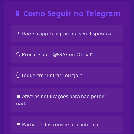
📱 Como Seguir no Telegram
📱 Baixe o app Telegram no seu dispositivo
🔍 Procure por "@89A.ComOficial"
👆 Toque em "Entrar" ou "Join"
🔔 Ative as notificações para não perder
nada
💬 Participe das conversas e interaja