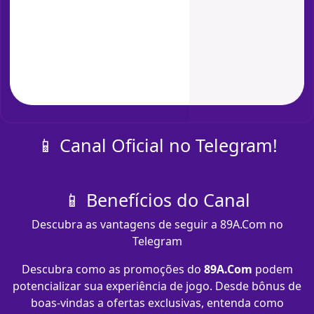
📱 Canal Oficial no Telegram!
📱 Benefícios do Canal
Descubra as vantagens de seguir a 89A.Com no
Telegram
Descubra como as promoções do
89A.Com
podem
potencializar sua experiência de jogo. Desde bônus de
boas-vindas a ofertas exclusivas, entenda como