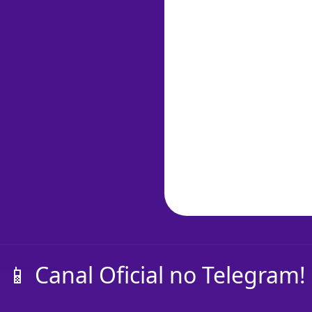
📱 Canal Oficial no Telegram!