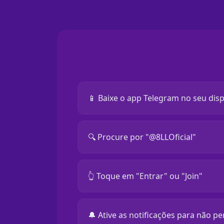
📱 Baixe o app Telegram no seu disp
🔍 Procure por "@8LLOficial"
👆 Toque em "Entrar" ou "Join"
🔔 Ative as notificações para não p