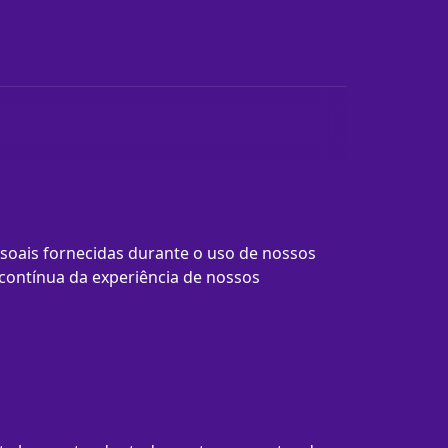
ssoais fornecidas durante o uso de nossos
 contínua da experiência de nossos