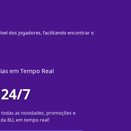
ível dos jogadores, facilitando encontrar o
cias em Tempo Real
24/7
e todas as novidades, promoções e
 da 8LL em tempo real!