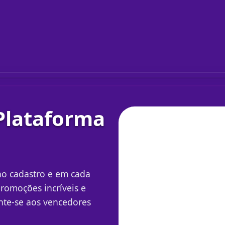
 Plataforma
no cadastro e em cada
romoções incríveis e
unte-se aos vencedores