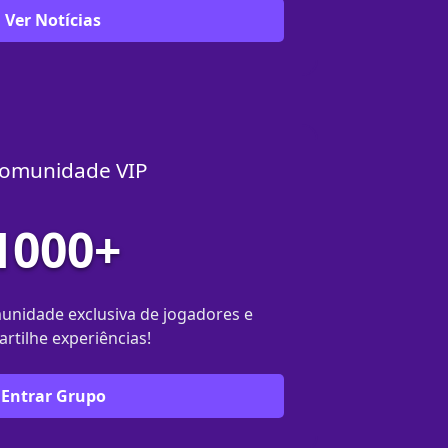
Ver Notícias
Comunidade VIP
1000+
unidade exclusiva de jogadores e
rtilhe experiências!
Entrar Grupo