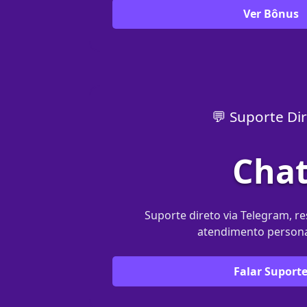
Ver Bônus
💬 Suporte Di
Cha
Suporte direto via Telegram, r
atendimento persona
Falar Suport