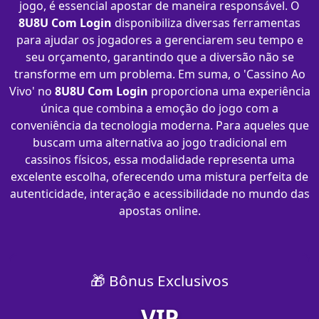
jogo, é essencial apostar de maneira responsável. O
8U8U Com Login
disponibiliza diversas ferramentas
para ajudar os jogadores a gerenciarem seu tempo e
seu orçamento, garantindo que a diversão não se
transforme em um problema. Em suma, o 'Cassino Ao
Vivo' no
8U8U Com Login
proporciona uma experiência
única que combina a emoção do jogo com a
conveniência da tecnologia moderna. Para aqueles que
buscam uma alternativa ao jogo tradicional em
cassinos físicos, essa modalidade representa uma
excelente escolha, oferecendo uma mistura perfeita de
autenticidade, interação e acessibilidade no mundo das
apostas online.
🎁 Bônus Exclusivos
VIP