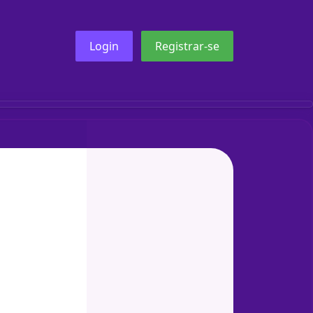
Login
Registrar-se