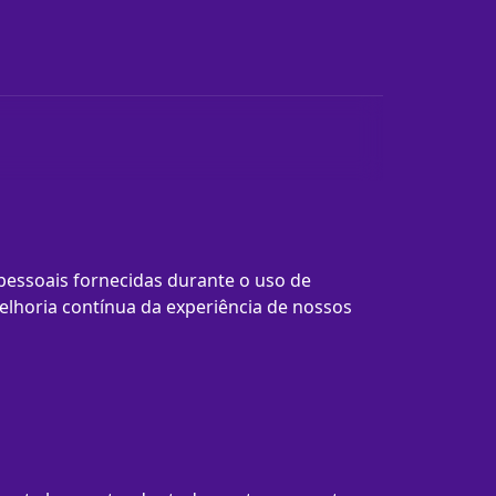
pessoais fornecidas durante o uso de
elhoria contínua da experiência de nossos