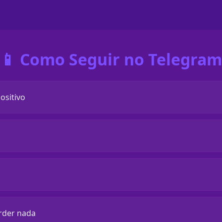
📱 Como Seguir no Telegram
ositivo
erder nada