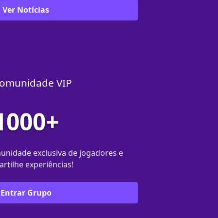
Ver Notícias
Comunidade VIP
1000+
unidade exclusiva de jogadores e
rtilhe experiências!
Entrar Grupo