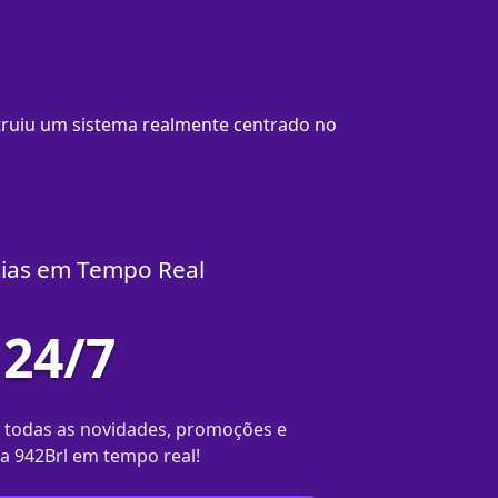
nstruiu um sistema realmente centrado no
cias em Tempo Real
24/7
e todas as novidades, promoções e
a 942Brl em tempo real!