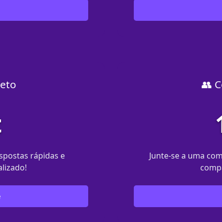
reto
👥 
t
espostas rápidas e
Junte-se a uma com
lizado!
compa
e