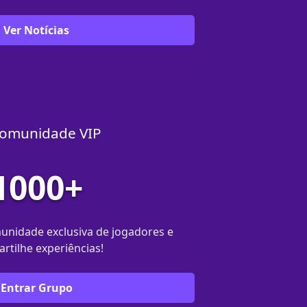
Ver Notícias
Comunidade VIP
1000+
unidade exclusiva de jogadores e
rtilhe experiências!
Entrar Grupo