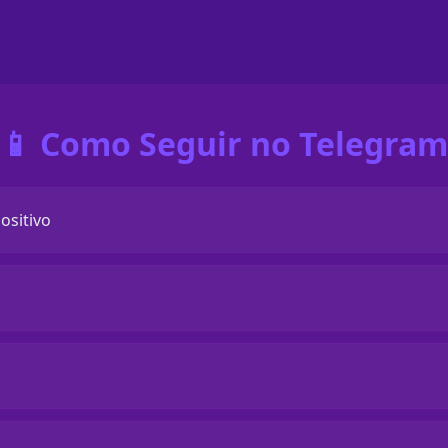
📱 Como Seguir no Telegram
ositivo