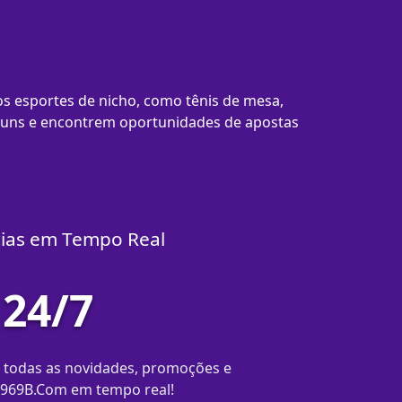
s esportes de nicho, como tênis de mesa,
omuns e encontrem oportunidades de apostas
cias em Tempo Real
24/7
e todas as novidades, promoções e
 969B.Com em tempo real!