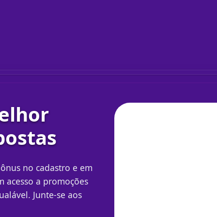
elhor
postas
bônus no cadastro e em
em acesso a promoções
ualável. Junte-se aos