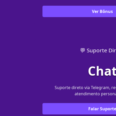
Ver Bônus
💬 Suporte Di
Cha
Suporte direto via Telegram, r
atendimento persona
Falar Suport