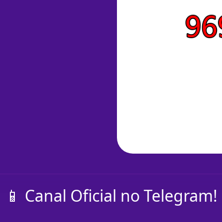
📱 Canal Oficial no Telegram!