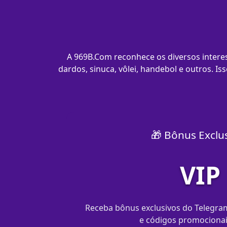
A 969B.Com reconhece os diversos intere
dardos, sinuca, vôlei, handebol e outros.
🎁 Bônus Exclu
VIP
Receba bônus exclusivos do Telegra
e códigos promocionai