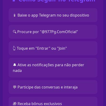
📱 Baixe o app Telegram no seu dispositivo
🔍 Procure por "@977Pg.ComOficial"
👆 Toque em "Entrar" ou "Join"
🔔 Ative as notificações para não perder
nada
💬 Participe das conversas e interaja
🎁 Receba bônus exclusivos