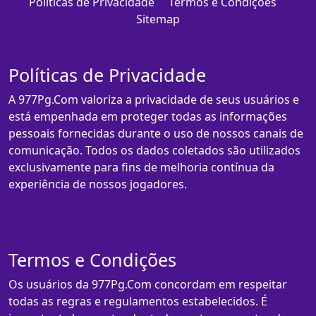
Políticas de Privacidade
Termos e Condições
Sitemap
Políticas de Privacidade
A 977Pg.Com valoriza a privacidade de seus usuários e
está empenhada em proteger todas as informações
pessoais fornecidas durante o uso de nossos canais de
comunicação. Todos os dados coletados são utilizados
exclusivamente para fins de melhoria contínua da
experiência de nossos jogadores.
Termos e Condições
Os usuários da 977Pg.Com concordam em respeitar
todas as regras e regulamentos estabelecidos. É