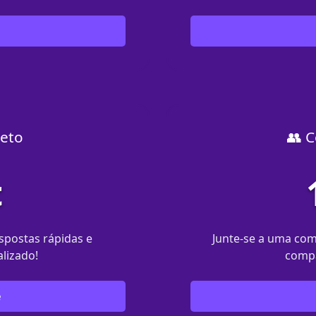
reto
👥 
t
espostas rápidas e
Junte-se a uma com
lizado!
compa
e