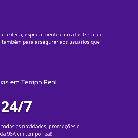
brasileira, especialmente com a Lei Geral de
mas também para assegurar aos usuários que
cias em Tempo Real
24/7
e todas as novidades, promoções e
 da 98A em tempo real!