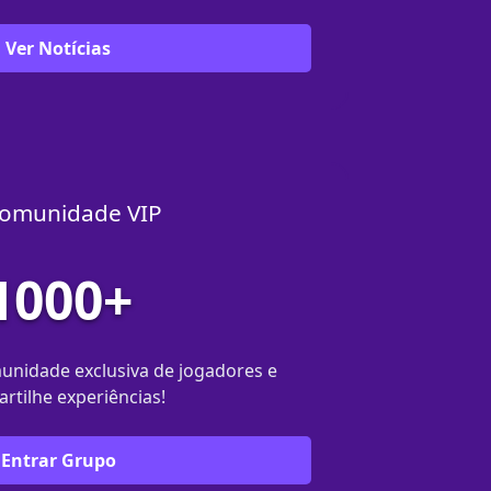
Ver Notícias
Comunidade VIP
1000+
unidade exclusiva de jogadores e
rtilhe experiências!
Entrar Grupo