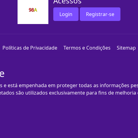
Acessos
Login
Registrar-se
Políticas de Privacidade
Termos e Condições
Sitemap
de
ios e está empenhada em proteger todas as informações pe
tados são utilizados exclusivamente para fins de melhoria