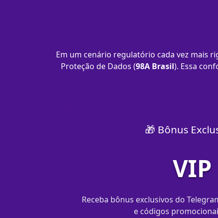
Em um cenário regulatório cada vez mais r
Proteção de Dados (
98A Brasil
). Essa con
🎁 Bônus Exclu
VIP
Receba bônus exclusivos do Telegra
e códigos promocionai