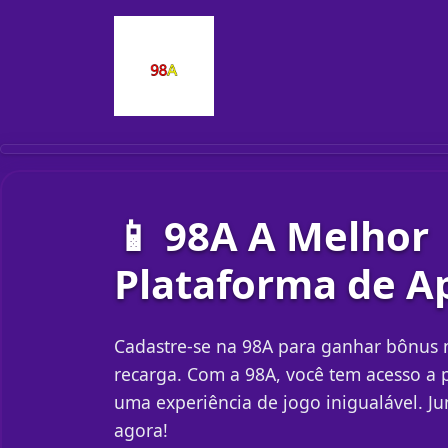
📱 98A A Melhor
Plataforma de A
Cadastre-se na 98A para ganhar bônus 
recarga. Com a 98A, você tem acesso a 
uma experiência de jogo inigualável. J
agora!