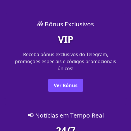
🎁 Bônus Exclusivos
VIP
Receba bônus exclusivos do Telegram,
promoções especiais e códigos promocionais
únicos!
Ver Bônus
📢 Notícias em Tempo Real
24/7