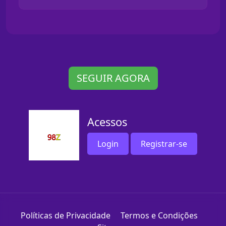
SEGUIR AGORA
Acessos
Login
Registrar-se
Políticas de Privacidade
Termos e Condições