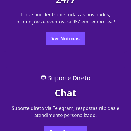
Fique por dentro de todas as novidades,
promoções e eventos da 98Z em tempo real!
Ver Notícias
💬 Suporte Direto
Chat
Suporte direto via Telegram, respostas rápidas e
atendimento personalizado!