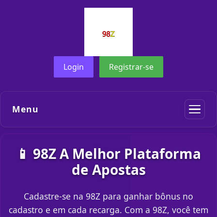
Login
Registrar-se
Menu
📱 98Z A Melhor Plataforma
de Apostas
Cadastre-se na 98Z para ganhar bônus no
cadastro e em cada recarga. Com a 98Z, você tem