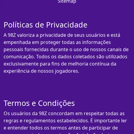
Sitemap
Políticas de Privacidade
A 98Z valoriza a privacidade de seus usuários e está
empenhada em proteger todas as informações
pessoais fornecidas durante o uso de nossos canais de
comunicação. Todos os dados coletados são utilizados
exclusivamente para fins de melhoria contínua da
experiência de nossos jogadores.
Termos e Condições
Os usuários da 98Z concordam em respeitar todas as
regras e regulamentos estabelecidos. É importante ler
e entender todos os termos antes de participar de