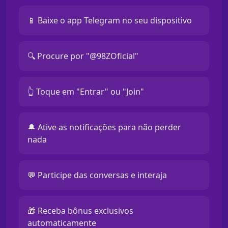
📱 Baixe o app Telegram no seu dispositivo
🔍 Procure por "@98ZOficial"
👆 Toque em "Entrar" ou "Join"
🔔 Ative as notificações para não perder
nada
💬 Participe das conversas e interaja
🎁 Receba bônus exclusivos
automaticamente