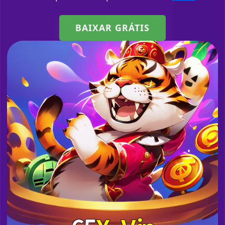
BAIXAR GRÁTIS