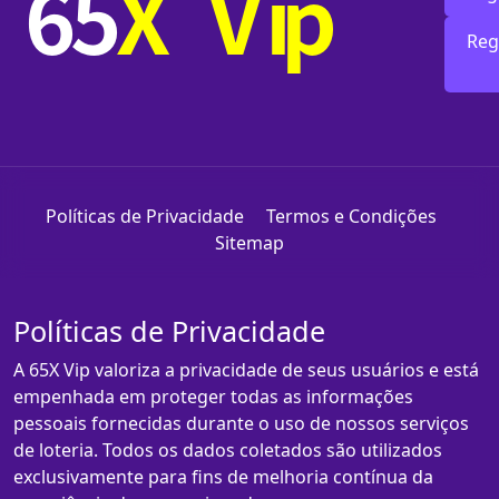
Reg
Políticas de Privacidade
Termos e Condições
Sitemap
Políticas de Privacidade
A 65X Vip valoriza a privacidade de seus usuários e está
empenhada em proteger todas as informações
pessoais fornecidas durante o uso de nossos serviços
de loteria. Todos os dados coletados são utilizados
exclusivamente para fins de melhoria contínua da