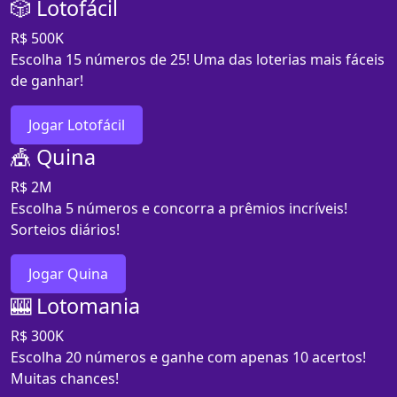
🎲 Lotofácil
R$ 500K
Escolha 15 números de 25! Uma das loterias mais fáceis
de ganhar!
Jogar Lotofácil
🎪 Quina
R$ 2M
Escolha 5 números e concorra a prêmios incríveis!
Sorteios diários!
Jogar Quina
🎰 Lotomania
R$ 300K
Escolha 20 números e ganhe com apenas 10 acertos!
Muitas chances!